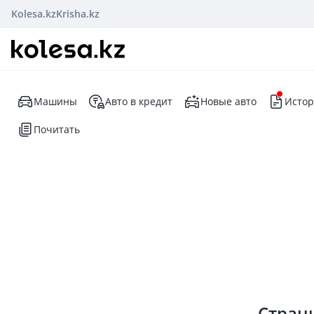
Kolesa.kz
Krisha.kz
Машины
Авто в кредит
Новые авто
Истор
Почитать
Стран