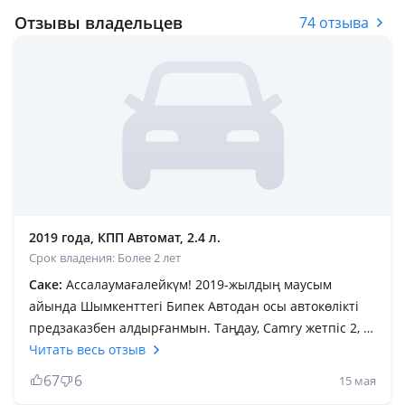
Отзывы владельцев
74 отзыва
2019 года, КПП Автомат, 2.4 л.
Срок владения: Более 2 лет
Саке:
Ассалаумағалейкүм! 2019-жылдың маусым
айында Шымкенттегі Бипек Автодан осы автокөлікті
предзаказбен алдырғанмын. Таңдау, Camry жетпіс 2, 5
пен KIA оптима 2.4 арасында болды. Металл
Читать весь отзыв
қалыңдығы, салмақтылық, АКПП-ң жұмыс жасауы,
67
6
15 мая
мультимедиа, акустика Нarman Kаrdon, android auto,