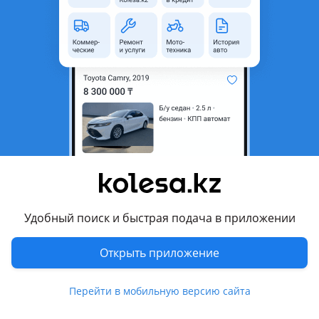
неактуальным.
Город
Астана, Акмолинская
область
Поколение
2015 - 2021 2 поколение
Кузов
Седан
Объем двигателя, л
2 (гибрид)
Пробег
122 000 км
Коробка передач
Автомат
Привод
Передний привод
Удобный поиск и быстрая подача в приложении
Руль
Слева
Цвет
черный
Открыть приложение
Растаможен в Казахстане
Да
Перейти в мобильную версию сайта
кожа , ГУР, ABS, спортивный режим, бесключевой доступ,