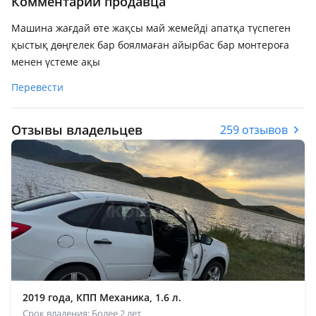
Комментарий продавца
Машина жағдай өте жақсы май жемейді апатқа түспеген
қыстық дөңгелек бар боялмаған айырбас бар монтероға
менен үстеме ақы
Перевести
Отзывы владельцев
259 отзывов
2019 года, КПП Механика, 1.6 л.
Срок владения: Более 2 лет