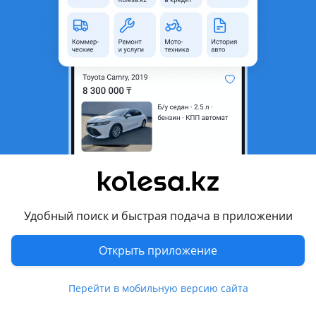
неактуальным.
Город
Алатау (Жетиген),
Алматинская область
Поколение
1991 - 1998 Typ N30/N40
(N3xW/N4xW)
Кузов
Минивэн
Объем двигателя, л
2 (бензин)
Коробка передач
Механика
Привод
Передний привод
Руль
Слева
Удобный поиск и быстрая подача в приложении
Цвет
золотистый металлик
Открыть приложение
Растаможен в Казахстане
Да
Перейти в мобильную версию сайта
багажник, фаркоп , велюр , ГУР, ABS, полный электропакет,
центрозамок