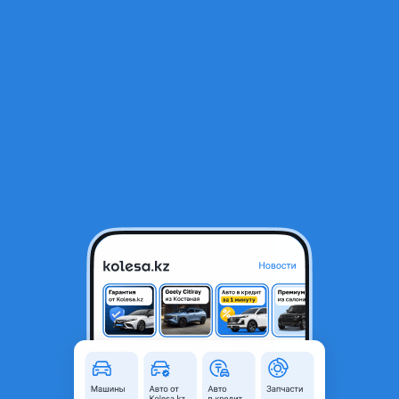
RU
Открыть приложение
1
/
3
Mitsubishi Space Wagon 1993 года
1 000 000 ₸
Объявление находится в архиве и может быть