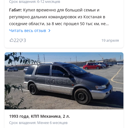
Срок владения: 6-12 месяцев
Габит:
Купил временно для большой семьи и
регулярно дальних командировок из Костаная в
соседние области, за 8 мес прошел 50 тыс км, не
подвела, старые немцы сдохли бы от такой нагрузки, а
Читать весь отзыв
этот самурай терпит, если не продам буду как проект
22
3
19 апреля
вкладывать, красить, варить, мелочи восстанавливать.
И смело на чёрное море, Алтай, Турцию можно
выезжать сзади очень комфортно, пока на ремонте
ездил в Астану на Камри 30 и 40 сзади спина и попа
болели, устал и понял что Вагон в разы комфортнее
для пассажиров, возможно он старый и гниёт и
электрика тупит, но на разборе все есть, можно не
дорого восстановить
1993 года, КПП Механика, 2 л.
Срок владения: Менее 6 месяцев