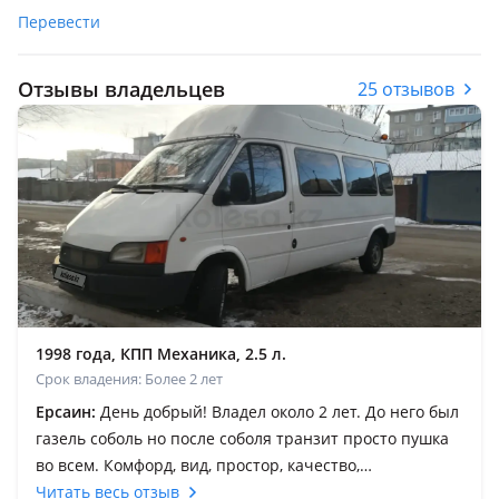
Перевести
Отзывы владельцев
25 отзывов
1998 года, КПП Механика, 2.5 л.
Срок владения: Более 2 лет
Ерсаин:
День добрый! Владел около 2 лет. До него был
газель соболь но после соболя транзит просто пушка
во всем. Комфорд, вид, простор, качество,
долговечность запчастей. Цена на запчасти
Читать весь отзыв