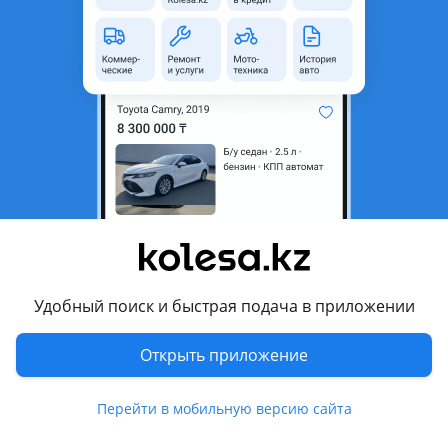
неактуальным.
Город
Экибастуз, Павлодарская
область
Поколение
1986 - 2000 4 поколение (T)
Кузов
Фургон
Объем двигателя, л
2 (бензин)
Коробка передач
Механика
Привод
Задний привод
Руль
Слева
Удобный поиск и быстрая подача в приложении
Растаможен в Казахстане
Да
Открыть приложение
Комментарий продавца
Двигатель сотка газель 4216 инжектор коробка газель 5
Перейти в мобильную версию сайта
ступка