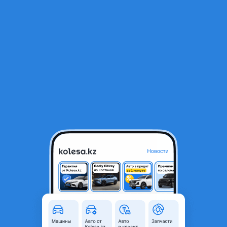
RU
Открыть приложение
1
/
5
Ford Transit 1991 года
1 350 000 ₸
Объявление находится в архиве и может быть