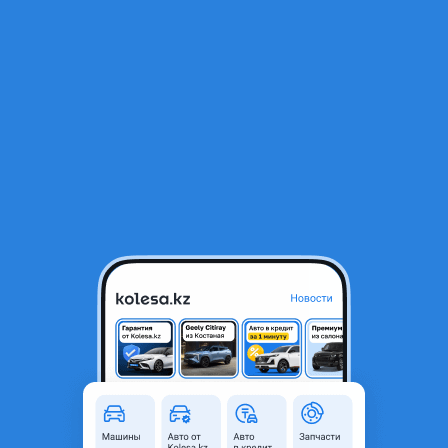
RU
Открыть приложение
1
/
5
Nissan Quest 2012 года
6 000 000 ₸
Объявление находится в архиве и может быть