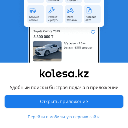
неактуальным.
Город
Актобе, Актюбинская
область
Поколение
2010 - н.в. 4 поколение
Кузов
Минивэн
Объем двигателя, л
3.5 (газ-бензин)
Пробег
261 855 км
Коробка передач
Вариатор
Привод
Передний привод
Удобный поиск и быстрая подача в приложении
Руль
Слева
Растаможен в Казахстане
Да
Открыть приложение
Комментарий продавца
Перейти в мобильную версию сайта
Продам или обмен учет чистый кз не конструктор, на