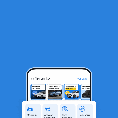
RU
Открыть приложение
1
/
3
Шторка
20 000 ₸
Объявление находится в архиве и может быть