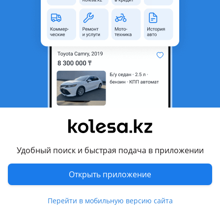
неактуальным.
Город
Алматы, Алматинская
область
Состояние
Б/y
Оригинальность
Оригинал
Подходит на авто
Subaru Forester
1997 - 2000 1 поколение (SF), 2000 - 2002 1 поколение
рестайлинг (SF)
Удобный поиск и быстрая подача в приложении
Комментарий продавца
Открыть приложение
Продам шторку от сф5
Состояние хорошее
Перейти в мобильную версию сайта
Писать на