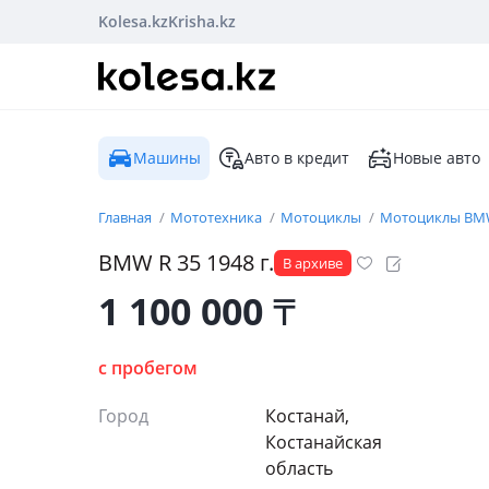
Kolesa.kz
Krisha.kz
Машины
Авто в кредит
Новые авто
Главная
Мототехника
Мотоциклы
Мотоциклы B
BMW R 35 1948 г.
В архиве
1 100 000
₸
с пробегом
Город
Костанай,
Костанайская
область