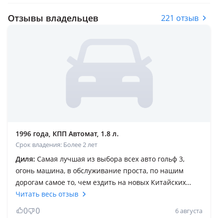
Отзывы владельцев
221 отзыв
1996 года, КПП Автомат, 1.8 л.
Срок владения: Более 2 лет
Диля:
Самая лучшая из выбора всех авто гольф 3,
огонь машина, в обслуживание проста, по нашим
дорогам самое то, чем ездить на новых Китайских
машинах, лучше взять гольф 3 и кататься без проблем.
Читать весь отзыв
Volkswagen Golf III 1996 года — настоящая легенда,
0
0
6 августа
проверенная временем! Если вы ищете автомобиль,