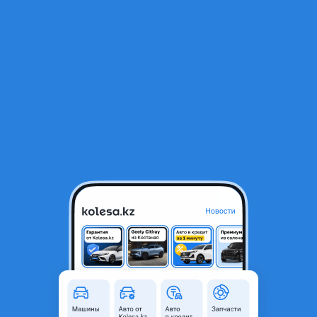
RU
Открыть приложение
1
/
7
Volkswagen Golf 1992 года
600 000 ₸
Город
Шымкент, Туркестанская