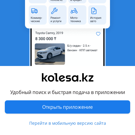
область
Поколение
1991 - 2002 3 поколение
Кузов
Хэтчбек
Объем двигателя, л
1.8 (бензин)
Пробег
345 000 км
Коробка передач
Механика
Привод
Передний привод
Руль
Слева
Цвет
вишня
Растаможен в Казахстане
Да
Удобный поиск и быстрая подача в приложении
Комментарий продавца
Открыть приложение
Матор каропкасы жаксы мiнесин кетесин сал саудасы бар
Перейти в мобильную версию сайта
Перевести