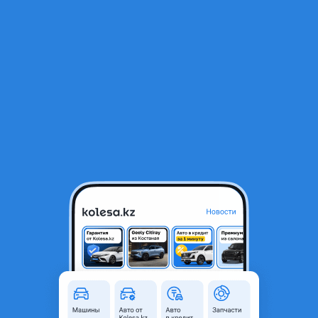
RU
Открыть приложение
1
/
4
Toyota Ipsum 2002 года
3 300 000 ₸
Объявление находится в архиве и может быть