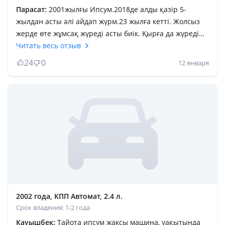
Парасат:
2001жылғы Ипсум.2018де алды қазір 5-
жылдан асты әлі айдап жүрм.23 жылға кетті. Жолсыз
жерде өте жұмсақ жүреді асты биік. Қырға да жүреді
мал қарауға. Кемі 4 скорс трассада аздық етеді. Іші кең
Читать весь отзыв
8-9 адам боп ауылға барып жүрдік. Балаларға бәрінен
24
0
12 января
жақсы алыс жолға шыққанда артқа ортаға ауысып
ойнап жүре береді. Ортадағы орындықтарына дейін
ыңғайлы алыс жолда демалып жатып барады. Алуға
кеңес берем. Бір жаманы тек жаңадан жығатын жылы
жаңа жоқ. Тек 2009дейін шыққан. Одан кейінгі Wizh
кузов мүлдем басқа.
2002 года, КПП Автомат, 2.4 л.
Срок владения: 1-2 года
Кауышбек:
Тайота ипсум жаксы машина, уақытында