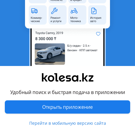
неактуальным.
Город
Алматы, Алматинская
область
Поколение
2001 - 2003 2 поколение (M2)
Кузов
Минивэн
Объем двигателя, л
2.4 (бензин)
Пробег
276 954 км
Коробка передач
Автомат
Привод
Передний привод
Удобный поиск и быстрая подача в приложении
Руль
Справа
Цвет
белый металлик
Открыть приложение
Растаможен в Казахстане
Да
Перейти в мобильную версию сайта
кондиционер