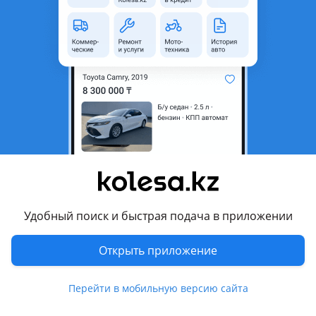
неактуальным.
аварийная/не на ходу
Город
Абай (Келесский р-н),
Туркестанская область
Поколение
1988 - 1991 3 поколение
рестайлинг (С3)
Кузов
Седан
Объем двигателя, л
2 (бензин)
Пробег
777 777 км
Коробка передач
Механика
Удобный поиск и быстрая подача в приложении
Привод
Передний привод
Открыть приложение
Руль
Слева
Растаможен в Казахстане
Да
Перейти в мобильную версию сайта