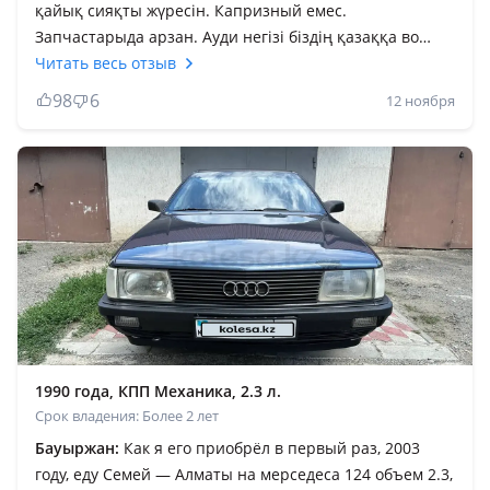
қайық сияқты жүресін. Капризный емес.
Запчастарыда арзан. Ауди негізі біздің қазаққа во
время келген. Сол 1997 жылдарда елдің экономикасы
Читать весь отзыв
төмен еді. Осы ауди диқандарыға шаруашылыққа өте
98
6
12 ноября
жәрдем берді. Шыдамды көлік өзіме қатты ұнайды
1990 года, КПП Механика, 2.3 л.
Срок владения: Более 2 лет
Бауыржан:
Как я его приобрёл в первый раз, 2003
году, еду Семей — Алматы на мерседеса 124 объем 2.3,