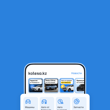
RU
Открыть приложение
1
/
5
Audi 100 1989 года
400 000 ₸
Объявление находится в архиве и может быть