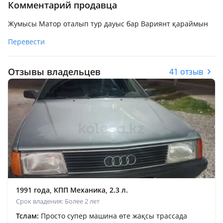
Комментарий продавца
Жумысы Матор оталып тур дауыс бар Вариянт қараймын
Перевести
Отзывы владельцев
41 отзыв
1991 года, КПП Механика, 2.3 л.
Срок владения: Более 2 лет
Тслам:
Просто супер машина өте жақсы трассада