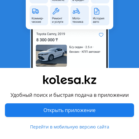
неактуальным.
Город
Алматы, Алматинская
область
Поколение
2009 - 2013 W221
рестайлинг
Кузов
Седан
Объем двигателя, л
3.5 (бензин)
Пробег
250 000 км
Коробка передач
Автомат
Привод
Полный привод
Удобный поиск и быстрая подача в приложении
Руль
Слева
Открыть приложение
Растаможен в Казахстане
Да
Перейти в мобильную версию сайта
Комментарий продавца