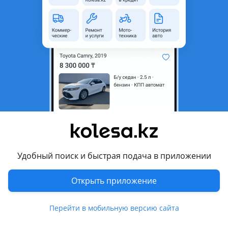
неактуальным.
Город
Жезказган, Карагандинская
область
Состояние
Б/y
Комментарий продавца
Тормозные диски Huyndai accent 2024
Б/у в хорошем состоянии комплект
Перевести
Удобный поиск и быстрая подача в приложении
© 2006 — 2026 АО Колеса
Открыть приложение
Главная
Полная версия
Защищено reCAPTCHA. Действуют
Политика конфиденциальности
Перейти в мобильную версию сайта
и
Условия использования Google