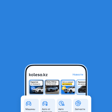
RU
Открыть приложение
1
/
3
Тормозные диски Huyndai accent
10 000 ₸
Объявление находится в архиве и может быть