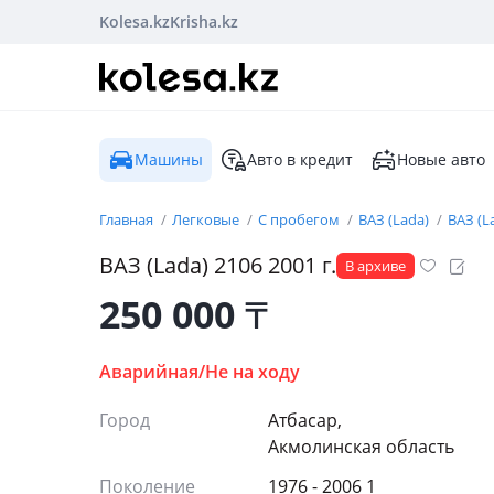
Kolesa.kz
Krisha.kz
Машины
Авто в кредит
Новые авто
Главная
Легковые
С пробегом
ВАЗ (Lada)
ВАЗ (L
ВАЗ (Lada)
2106
2001
г.
В архиве
250 000
₸
Аварийная/Не на ходу
Город
Атбасар,
Акмолинская область
Поколение
1976 - 2006 1