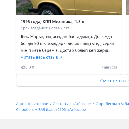
1995 года, КПП Механика, 1.5 л.
Срок владения: Более 2 лет
Бек:
Жарықтық осыдан бастадыққо. Досымда
болды 90 шы жылдары велик сияқты еді сұрап
мініп кете береміз. Достар болып көп жерді
араладық. Талай аварияғада түстік.
Читать весь отзыв
Аударылдық, соқтық. Жөндеп аламыз жабылып.
0
0
7 августа
Кейіндеу менде алдым. Содан басталдығо.
Кейін түр түрін міндік бұйырғанын. Кезінде
Смотреть вс
жақсы машинағо енді, ол кезде таңдау бола
қоймады тек армандар болды) жазда
трамблерді шүберекпен орап салқын су
Авто в Казахстане
Легковые в Атбасаре
С пробегом в Атб
құятынбыз қызған кезде, әлі есте. Бұл шохамен
С пробегом ВАЗ (Lada) 2106 в Атбасаре
қалған естеліктер көпқо жастық шақтан.
Рақмет саған көк шоқа мен сары шоқа.