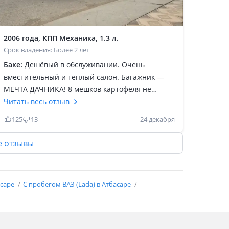
2006 года, КПП Механика, 1.3 л.
Срок владения: Более 2 лет
Баке:
Дешёвый в обслуживании. Очень
вместительный и теплый салон. Багажник —
МЕЧТА ДАЧНИКА! 8 мешков картофеля не
предел=) а сзади в салоне можно саженцы в
Читать весь отзыв
полный рост возить не боясь повредить
125
13
24 декабря
побеги. Замечательная проходимость, хоть на
рыбалку/охоту, хоть за грибами, так же плюсом
е отзывы
для дачников будет т. К. Проселочные дороги
не все авто перенесут а эта едет мягко
покачиваясь. Ну и конечно возможность купить
асаре
С пробегом ВАЗ (Lada) в Атбасаре
данный автомобиль не совсем лохматых годов
за вполне вменяемые деньги (2002-2006 года за
35000-65000рублей), ну естественно если
вменяемый продавец. 4-х ступенчатая коробка