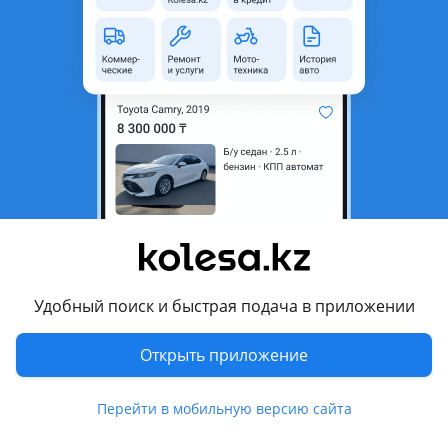
неактуальным.
с пробегом
Город
Тараз, Жамбылская область
Тип техники
Сельхозтехника
Страна-производитель
Беларусь
Комментарий продавца
Трактор Мтз 80.1 почти новый.243мото час.
Перевести
Удобный поиск и быстрая подача в приложении
© 2006 — 2026 АО Колеса
Открыть приложение
Главная
Полная версия
Перейти в мобильную версию сайта
Защищено reCAPTCHA. Действуют
Политика конфиденциальности
и
Условия использования Google