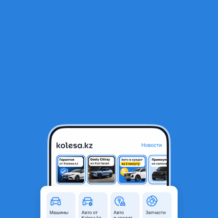
RU
Открыть приложение
1
/
24
Toyota Camry 2009 года
4 750 000 ₸
Объявление находится в архиве и может быть