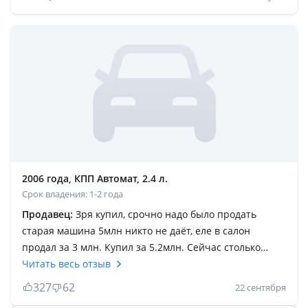
комплетация. Ешқандай американец переделка емес.
Май жемиді, бірақ жегізіп айдасаң жиді. Асты пәс
демесең қаланың ішінде трассада кайф машинағой.
Дизайн әдемі. Бекерден бекер қазақтар камри
мінбейдіғо. Кәзір қытай қаптап камридің бағасы құлап
жатыр. Но камри есть камриғой. Алатын кезде
дұрыстап тексеріп алыңдар.
2006 года, КПП Автомат, 2.4 л.
Срок владения: 1-2 года
Продавец:
Зря купил, срочно надо было продать
старая машина 5млн никто не даёт, еле в салон
продал за 3 млн. Купил за 5.2млн. Сейчас столько
новых машин интереснее сороковки стоят совсем
Читать весь отзыв
немного дороже старой сороковки. Поэтому если
327
62
22 сентября
покупать сороковку только за 3, 5млн в среднем, а так