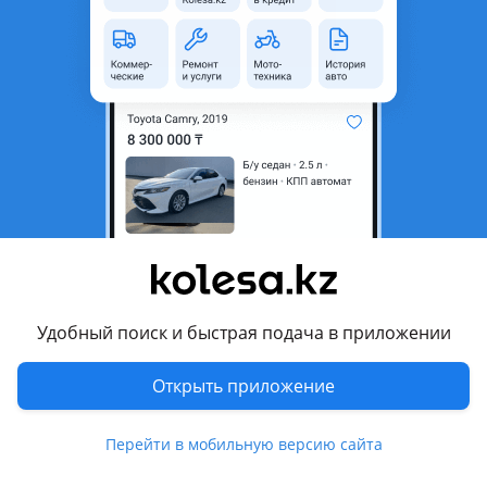
неактуальным.
Город
Алматы, Алматинская
область
Поколение
2006 - 2009 XV40
Кузов
Седан
Объем двигателя, л
2.4 (бензин)
Коробка передач
Автомат
Привод
Передний привод
Руль
Слева
Удобный поиск и быстрая подача в приложении
Цвет
черный металлик
Растаможен в Казахстане
Да
Открыть приложение
тонировка, ветровики , линзованная оптика, дневные
Перейти в мобильную версию сайта
ходовые огни, противотуманки, обогрев зеркал , велюр ,
аудиосистема, bluetooth , ГУР, ABS, сигнализация, полный