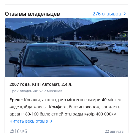
Отзывы владельцев
276 отзывов
2007 года, КПП Автомат, 2.4 л.
Срок владения: 6-12 месяцев
Ереке:
Ковальт, акцент, рио мінгенше камри 40 мінген
әлде қайда жақсы. Комфорт, бензин эконом, запчасть
арзан 180-160 былқ етпей отырады кәзір 400 000км
пробег жүріп тастады. Бүкіл функция істеп тұр әлі,
Читать весь отзыв
менікі европеец ещё люк бар, бұл сирек кездесетін
16
6
22 августа