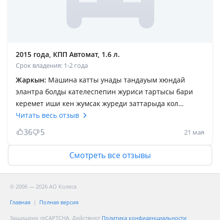
2015 года, КПП Автомат, 1.6 л.
Срок владения: 1-2 года
Жаркын:
Машина катты унады тандауым хюндай
элантра болды кателеспепин журиси тартысы бари
керемет иши кен жумсак журеди заттарыда кол
жеттимди алуга кенес беремин расход жок кандер
Читать весь отзыв
косып койып канша бассанда киналмай котереди
36
5
21 мая
карис агайндарга рахмет осындай колик шыгарганына
шынын айтсам минусын кормедим тек рахатыма
Смотреть все отзывы
минип келдим асты сал томендеу болмаса баска минус
байкамадым бул машинаны канша мактасакта
турарлык оте керемет колик баска не дейын барлык
© 2006 — 2026 АО Колеса
машина адамына байланысты асыкпай карап тауирин
Главная
Полная версия
алсандар журип беретин машина ойланбай
Защищено reCAPTCHA. Действуют
Политика конфиденциальности