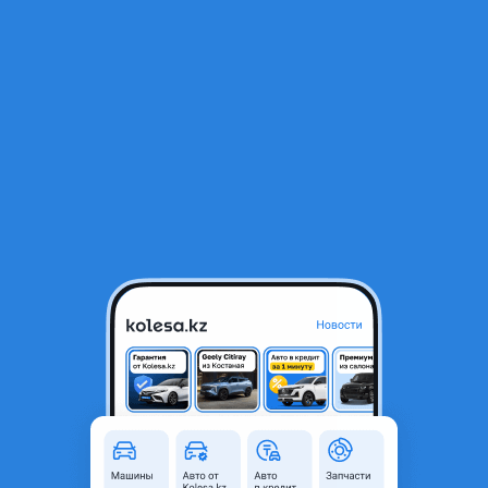
RU
Открыть приложение
1
/
14
Hyundai Elantra 2014 года
7 000 000 ₸
Объявление находится в архиве и может быть