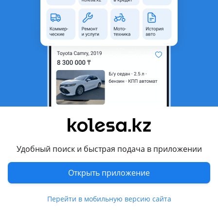
неактуальным.
Город
Алматы, Алматинская
область
Поколение
2013 - 2016 5 поколение
рестайлинг (MD/UD)
Кузов
Седан
Объем двигателя, л
1.6 (бензин)
Пробег
172 000 км
Коробка передач
Автомат
Привод
Передний привод
Удобный поиск и быстрая подача в приложении
Руль
Слева
Открыть приложение
Цвет
белый
Растаможен в Казахстане
Да
Перейти в мобильную версию сайта