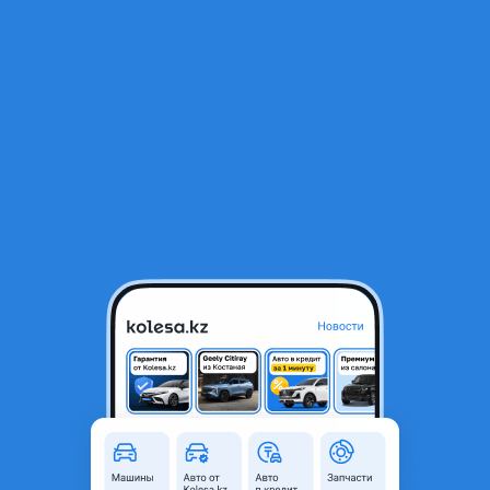
RU
Открыть приложение
1
/
19
Daewoo Magnus 2004 года
1 000 000 ₸
Объявление находится в архиве и может быть