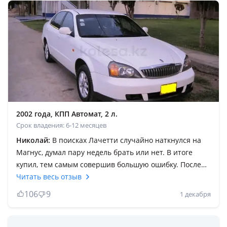
2002 года, КПП Автомат, 2 л.
Срок владения: 6-12 месяцев
Николай:
В поисках Лачетти случайно наткнулся на
Магнус, думал пару недель брать или нет. В итоге
купил, тем самым совершив большую ошибку. После
покупки начались обслуживание машины далее
Читать весь отзыв
перешел в ремонт. Вот на этом этапе столкнулся с
106
9
1 декабря
множеством проблем в поисках запчастей. А если
найдёшь то цены конские что по ходовой, что по
кузову. По двигателю без проблем. АКПП слабая,