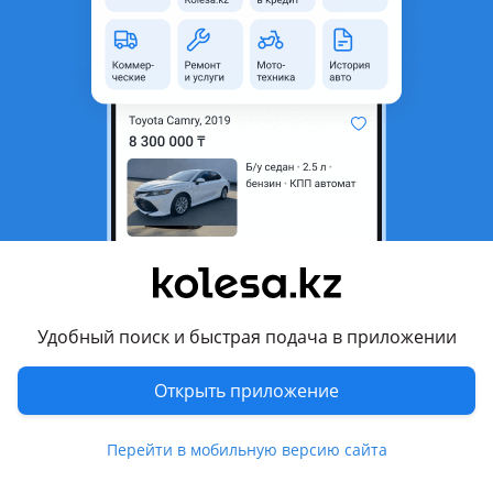
неактуальным.
Город
Талгар, Алматинская
область
Наличие
На заказ
Поколение
2000 - 2006 1 поколение
Кузов
Седан
Объем двигателя, л
2 (бензин)
Коробка передач
Автомат
Привод
Передний привод
Удобный поиск и быстрая подача в приложении
Руль
Слева
Цвет
черный
Открыть приложение
Растаможен в Казахстане
Да
Перейти в мобильную версию сайта
Отзывы владельцев
25 отзывов