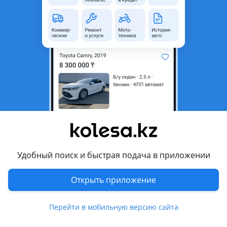
неактуальным.
Город
Алматы, Алматинская
область
Поколение
2004 - 2013 1 поколение
Кузов
Седан
Объем двигателя, л
1.6 (бензин)
Пробег
333 333 км
Коробка передач
Механика
Привод
Передний привод
Удобный поиск и быстрая подача в приложении
Руль
Слева
Цвет
серебристый
Открыть приложение
Растаможен в Казахстане
Да
Перейти в мобильную версию сайта
литые диски, тонировка , ксенон , велюр , аудиосистема,