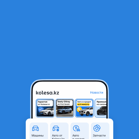
RU
Открыть приложение
1
/
7
ВАЗ (Lada) Kalina 1118 2006 года
700 000 ₸
Объявление находится в архиве и может быть