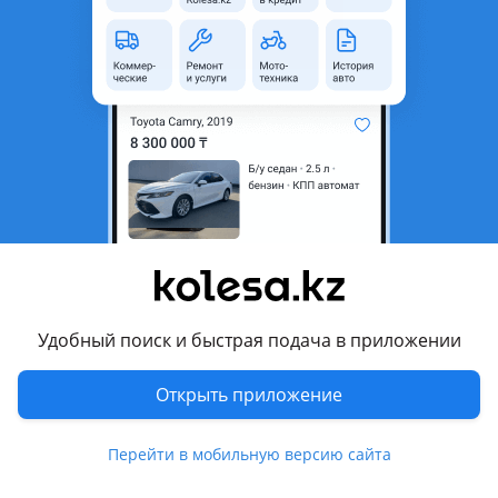
область
Поколение
2024 - н.в. 1 поколение
Кузов
Кроссовер
Объем двигателя, л
1.5 (бензин)
Коробка передач
Робот
Привод
Передний привод
Руль
Слева
Растаможен в Казахстане
Да
Комментарий продавца
Удобный поиск и быстрая подача в приложении
Changan X5 Plus 2026 абсолютно новый автомобиль
Полный комплектация 360 камера
Открыть приложение
Рестайлинг
Наличка 7, 9
Перейти в мобильную версию сайта
В кредит 8, 3