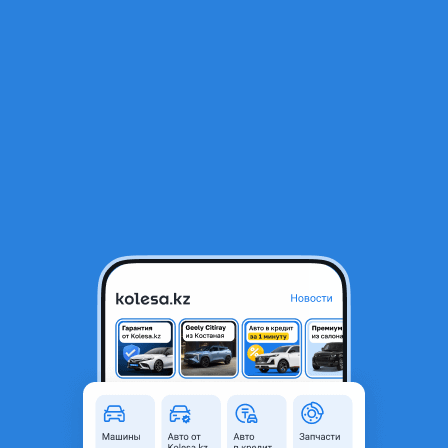
RU
Открыть приложение
1
/
7
Changan X5 Plus 2026 года
7 600 000 ₸
Новая
Город
Алматы, Алматинская