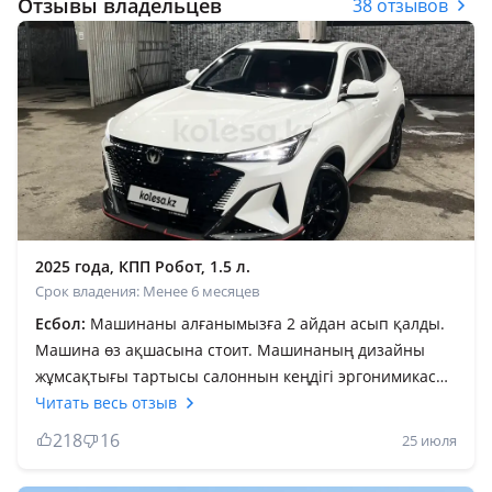
Отзывы владельцев
38 отзывов
2025 года, КПП Робот, 1.5 л.
Срок владения: Менее 6 месяцев
Есбол:
Машинаны алғанымызға 2 айдан асып қалды.
Машина өз ақшасына стоит. Машинаның дизайны
жұмсақтығы тартысы салоннын кеңдігі эргонимикасы
ұнады. Минусы қазіргі жаңа машиналар сияқты
Читать весь отзыв
шумкасы ғана слабый (аркадан шинанын даусы ғана
218
16
25 июля
естілед) қалған проблема көрген жоқпын. Оны жасату
пррблема емес. Машинаның басында алғанда