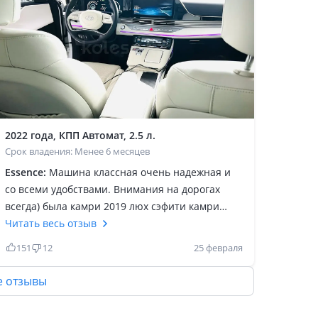
2022 года, КПП Автомат, 2.5 л.
Срок владения: Менее 6 месяцев
Essence:
Машина классная очень надежная и
со всеми удобствами. Внимания на дорогах
всегда) была камри 2019 люх сэфити камри
маневренная чем эта но грандюр это класс
Читать весь отзыв
авалона, 2х стекла, шумо изоляция после 70
151
12
25 февраля
круче, а салон вообще космос, я кроме тайоты
несего не водил поэтому пишу так, а функций
е отзывы
емае словами не описать все есть, очень
плавно едет. Вообще не думал что корейцы