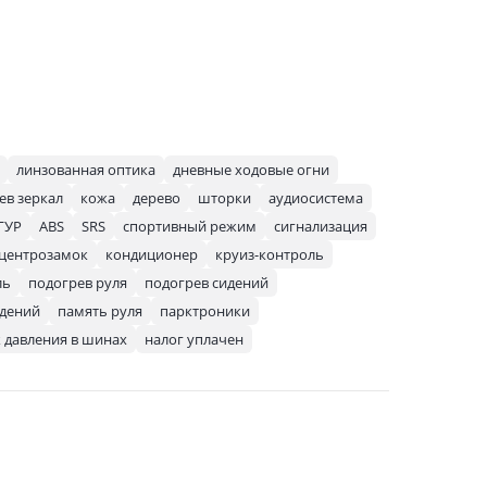
линзованная оптика
дневные ходовые огни
ев зеркал
кожа
дерево
шторки
аудиосистема
ГУР
ABS
SRS
спортивный режим
сигнализация
центрозамок
кондиционер
круиз-контроль
ль
подогрев руля
подогрев сидений
идений
память руля
парктроники
 давления в шинах
налог уплачен