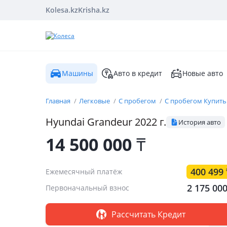
Kolesa.kz
Krisha.kz
Машины
Авто в кредит
Новые авто
Главная
Легковые
С пробегом
С пробегом Купить
Hyundai
Grandeur
2022
г.
История авто
14 500 000
₸
400 499
Ежемесячный платёж
2 175 00
Первоначальный взнос
Рассчитать Кредит