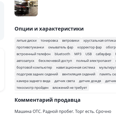
Опции и характеристики
литые диски
тонировка
ветровики
хрустальная оптика
противотуманки
омыватель фар
корректор фар
обогр
встроенный телефон
bluetooth
MP3
USB
сабвуфер
автозапуск
бесключевой доступ
полный электропакет
бортовой компьютер
навигационная система
мультиру
подогрев задних сидений
вентиляция сидений
память с
камера заднего вида
датчик света
датчик дождя
датчик
техосмотр пройден
вложений не требует
Комментарий продавца
Машина ОТС. Радной пробег. Торг есть. Срочно