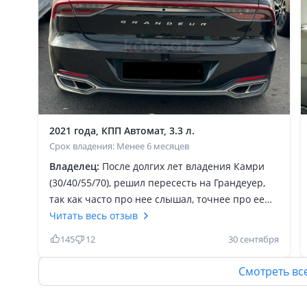
2021 года, КПП Автомат, 3.3 л.
Срок владения: Менее 6 месяцев
Владелец:
После долгих лет владения Камри
(30/40/55/70), решил пересесть на Грандеуер,
так как часто про нее слышал, точнее про ее
комфорт. Да, машина действительно отличная
Читать весь отзыв
во всех смыслах этого слова, однозначно лучше
145
12
30 сентября
чем Камри (не в обиду владельцам Камри) она
тоже неплохая, но через чур переоцененная.
Смотреть вс
Грандеуер очень резвая, мягкая, и в нем
столько функций которых нет в Камри или еще