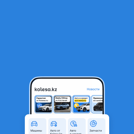
RU
Открыть приложение
Hyundai Accent 2014 г.
Hyundai Accent 2014 года
5 000 000 ₸
Объявление находится в архиве и может быть
неактуальным.
Город
Шымкент, Туркестанская
область
Поколение
2010 - 2017 4 поколение
(RB/RC)
Кузов
Седан
Объем двигателя, л
1.6 (бензин)