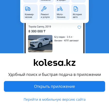
Пробег
201 657 км
Коробка передач
Автомат
Привод
Передний привод
Руль
Слева
Растаможен в Казахстане
Да
литые диски, тонировка , велюр , аудиосистема, bluetooth,
MP3, USB , ГУР, ABS, сигнализация, автозапуск, центрозамок,
кондиционер
Отзывы владельцев
378 отзывов
Удобный поиск и быстрая подача в приложении
Открыть приложение
Перейти в мобильную версию сайта