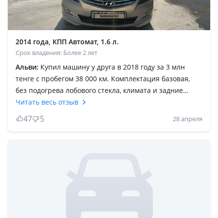
2014 года, КПП Автомат, 1.6 л.
Срок владения: Более 2 лет
Альви:
Купил машину у друга в 2018 году за 3 млн
тенге с пробегом 38 000 км. Комплектация базовая,
без подогрева лобового стекла, климата и задние
стеклоподъемники были ручными. За всё время
Читать весь отзыв
владения автомобиль показал себя очень надёжным и
47
5
28 апреля
неприхотливым. Плюсы: Машина шустрая и
маневренная, отлично подходит для города. Стоит 6-
ступенчатый автомат, передачи переключаются
очень плавно, без рывков. Разгон хороший, на трассе
тоже чувствует себя уверенно, 110-120 набирает без
напряжения. Бак 42 литра, заправлял 92-й бензин. По
расходу топлива: • в городе с кондиционером 10 11
литров, • на трассе бывало около 5 литров. За 6, 5 лет