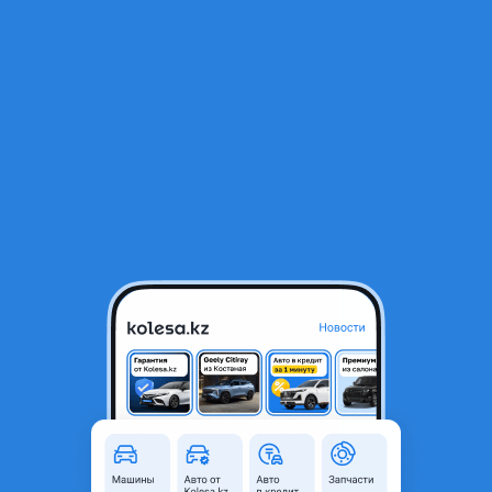
RU
Открыть приложение
1
/
23
Toyota Camry 2018 года
6 600 000 ₸
Объявление находится в архиве и может быть