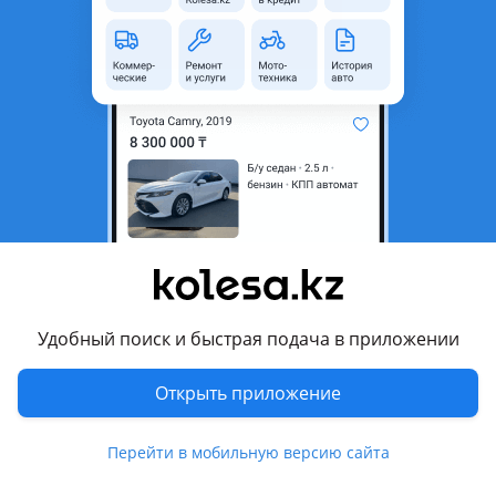
неактуальным.
Город
Актау, Мангистауская
область
Поколение
2017 - 2021 XV70
Кузов
Седан
Объем двигателя, л
2.5 (бензин)
Пробег
175 000 км
Коробка передач
Автомат
Привод
Передний привод
Удобный поиск и быстрая подача в приложении
Руль
Слева
Цвет
черный
Открыть приложение
Растаможен в Казахстане
Да
Перейти в мобильную версию сайта
ABS, SRS