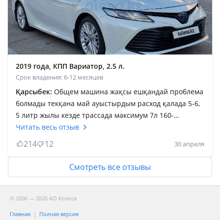
бәрібірде сені көрсетіп тұрады қаратыр ал экспертке
Жолың болсын, бауырым
2019 года, КПП Вариатор, 2.5 л.
Срок владения: 6-12 месяцев
Қарсыбек:
Общем машина жақсы ешқандай проблема
болмады текқана май ауыстырдым расход қалада 5-6,
5 литр жылы кезде трассада максимум 7л 160-
180журсен гибрид маған ұнады маневр жақсы
Читать весь отзыв
жасайды тып тыныш дауысы шықпайды гибридпен
214
12
30 апреля
жүргенде батарея жақсы болса проблема жоқ батарея
ауыстыру аса қымбат емес дейді нақты хабарым жоқ
Смотреть все отзывы
айдаймын деп алсаңыздар болады бірақ алып сатуға
кеңес бермеймін өйткені гибридтан көпшілік адамның
ойы басқаша сатуға ұзақтау уақыт кетуі мүмкін
© 2006 — 2026 АО Колеса
полный бак 60 л маған 950км жүруге жетті жылдамдық
Главная
Полная версия