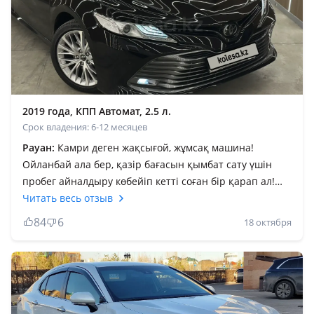
2019 года, КПП Автомат, 2.5 л.
Срок владения: 6-12 месяцев
Рауан:
Камри деген жақсығой, жұмсақ машина!
Ойланбай ала бер, қазір бағасын қымбат сату үшін
пробег айналдыру көбейіп кетті соған бір қарап ал!
Камри түрі де әдемі, jbl акустика бөлекқой! Музыканың
Читать весь отзыв
даусы анық шығады. Зор машина! Жалпы аламын
84
6
18 октября
десең ойланба, басқасын көрме. Қытай айдадым, енді
неміс көрсем бе деп жүрмін! Камри баратын жеріңе
ұзақ жол болсын, уайымсыз жетесің! Жалпы алды пәс
сол бұның айыбы. Бордюрлар саламалейкум деп
құшақтайды. Ер қанаты — ат деген бар, машина