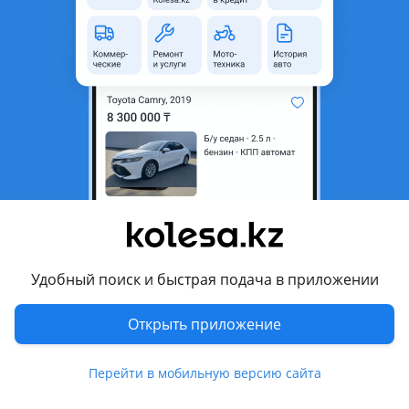
неактуальным.
Город
Алматы, Алматинская
область
Состояние
Новая
Оригинальность
Оригинал
Возможна рассрочка или
Да
кредит
Есть доставка
Да
Подходит на авто
Удобный поиск и быстрая подача в приложении
Toyota Alphard
Открыть приложение
2018 - н.в. 3 поколение рестайлинг (H3), 2015 - 2018 3
поколение (H3), 2011 - 2014 2 поколение рестайлинг (H2),
2008 - 2011 2 поколение (H2), 2005 - 2008 1 поколение
Перейти в мобильную версию сайта
рестайлинг (H1), 2002 - 2005 1 поколение (H1)