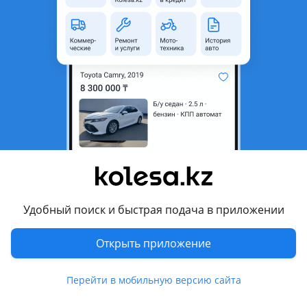
неактуальным.
Город
Алматы, Алматинская
область
Состояние
Новая
Возможна рассрочка или
Да
кредит
Есть доставка
Да
Подходит на авто
Ford Escape
Удобный поиск и быстрая подача в приложении
Ford Mondeo
Открыть приложение
2014 - 2019 5 поколение (CF/CE/CD), 2019 - н.в. 5 поколение
рестайлинг (CF/CE/CD)
Перейти в мобильную версию сайта
Ford Ranger