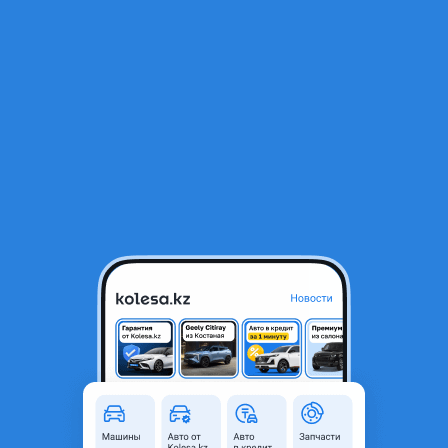
RU
Открыть приложение
В начало
1
/
2
Прокладка ГБЦ
25 900 ₸
Объявление находится в архиве и может быть