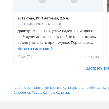
2012 года, КПП Автомат, 2.5 л.
Срок владения: 6-12 месяцев
Данияр:
Машина в целом надежная и простая
в обслуживании, но есть слабые места, которые
важно учитывать при покупке: Поршневая
группа (масложор) На Камри 50-го кузова
Читать весь отзыв
двигатель 2.5 (2AR-FE) страдает масложором.
122
9
20 августа
Проблема в том, что с завода стоят поршни с
тонкими маслосъёмными кольцами и
Смотреть вс
уменьшенными дренажными отверстиями.
Масло не успевает сливаться обратно в картер,
из-за чего начинается повышенный расход
Авто в Казахстане
Легковые в Кульсары
С пробегом в Ку
масла. Решение: при капитальном ремонте
С пробегом Toyota Camry в Кульсары
ставить обновлённую поршневую группу от
более свежих поколений (например, от Камри
70). Там уже кольца толще и материал лучше,