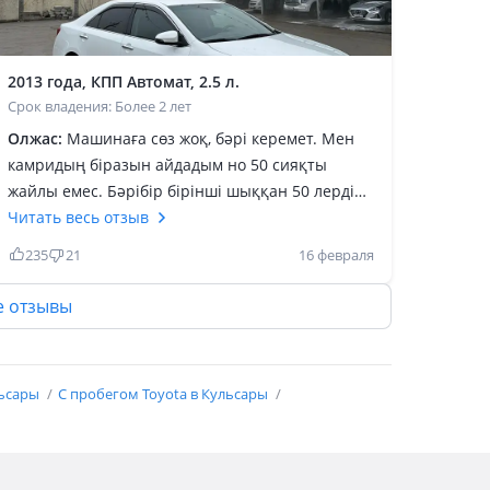
2013 года, КПП Автомат, 2.5 л.
Срок владения: Более 2 лет
Олжас:
Машинаға сөз жоқ, бәрі керемет. Мен
камридың біразын айдадым но 50 сияқты
жайлы емес. Бәрібір бірінші шыққан 50 лердің
качествасы өте керемет шыққанғой, барлық
Читать весь отзыв
жағынан. Расходыда көп емес топливаға.
235
21
16 февраля
Хадовка жағыда қалта көтереді тез жаңартып
тұруға. Жігіттер алғансоң 50 алыңдар и
е отзывы
европейка болу керек, американецтіде міндім
чета маған ұнамады, кузовтарын сәл слабылау
шығарып қойғанба бірдеңкесі бар енді. Орташа
льсары
С пробегом Toyota в Кульсары
отбасы кісілерге нағыз мінетін машина,
кісілігіде бар, әдемілігіде бар. Жалпы жақсылап
қарап айдасаң жолда қалдырмайтын
машинағой.