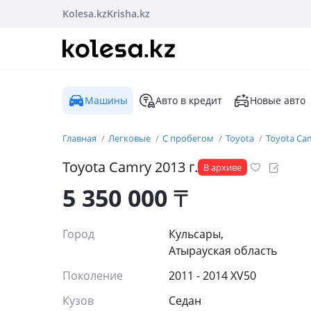
Kolesa.kz
Krisha.kz
Машины
Авто в кредит
Новые авто
Главная
Легковые
С пробегом
Toyota
Toyota Ca
Toyota
Camry
2013
г.
В архиве
5 350 000
₸
Город
Кульсары,
Атырауская область
Поколение
2011 - 2014 XV50
Кузов
Седан