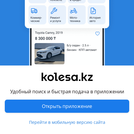
неактуальным.
Город
Петропавловск, Северо-
Казахстанская область
Поколение
2011 - 2018 1 поколение
Кузов
Седан
Объем двигателя, л
1.6 (бензин)
Пробег
75 000 км
Коробка передач
Автомат
Привод
Передний привод
Удобный поиск и быстрая подача в приложении
Руль
Слева
Растаможен в Казахстане
Да
Открыть приложение
Комментарий продавца
Перейти в мобильную версию сайта
Вложения нет в родне. Девушка за рулем, пробег родной,