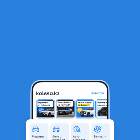
RU
Открыть приложение
В начало
1
/
2
MANSORY R20 5x108 9J ET38
480 000 ₸
Город
Алматы, Алматинская