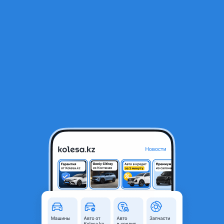
RU
Открыть приложение
1
/
4
Крышка багажника Nissan Qashqai J11 Ниссан кашкай
280 000 ₸
Город
Караганда, Карагандинская