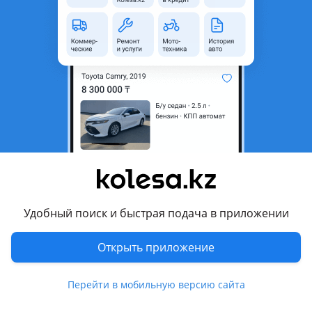
область
Состояние
Б/y
Подходит на авто
Nissan Qashqai
2017 - 2021 2 поколение рестайлинг (J11/J11_), 2013 - 2019 2
поколение (J11/J11)
Комментарий продавца
Крышка багажника Nissan Qashqai J11 Ниссан кашкай
оригинал! Отправка в регионы!
Удобный поиск и быстрая подача в приложении
Перевести
Открыть приложение
Другие объявления продавца
Перейти в мобильную версию сайта
Владимир