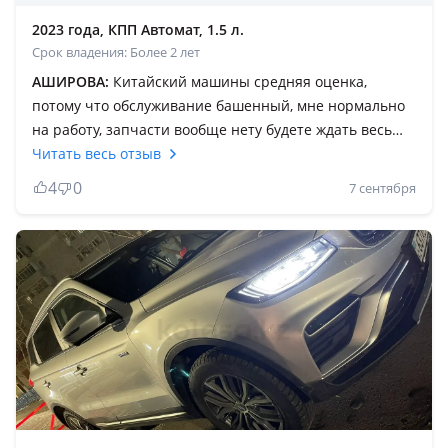
2023 года, КПП Автомат, 1.5 л.
Срок владения: Более 2 лет
АШИРОВА:
Китайский машины средняя оценка,
потому что обслуживание башенный, мне нормально
на работу, запчасти вообще нету будете ждать весь
год, это плохо Машина быстро ездить куда нужно Я
Читать весь отзыв
ещё езжу на ДЖЕЛЛИ АЗКАРА ПО БЕНЗИНОМ
4
0
7 сентября
ЭКОНОМИЧНЫЙ Продать машину трудно Цена
машины снизились По продаже они стали копейки
Машина лёгкая Управлять особенно женщинам
хорошо Сейчас машине ездить брат