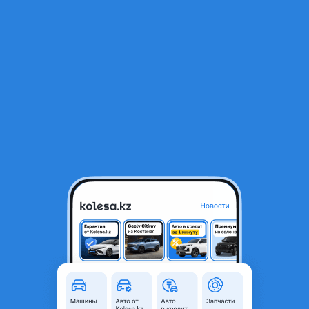
RU
Открыть приложение
1
/
19
Geely Azkarra 2023 года
9 300 000 ₸
Объявление находится в архиве и может быть