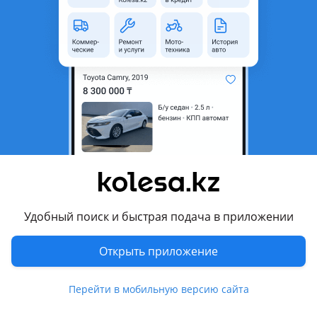
неактуальным.
Город
Алматы, Алматинская
область
Поколение
2022 - н.в. 1 поколение
Кузов
Кроссовер
Объем двигателя, л
1.5 (бензин)
Пробег
40 000 км
Коробка передач
Робот
Привод
Полный привод
Удобный поиск и быстрая подача в приложении
Руль
Слева
Цвет
белый
Открыть приложение
Растаможен в Казахстане
Да
Перейти в мобильную версию сайта
Комментарий продавца