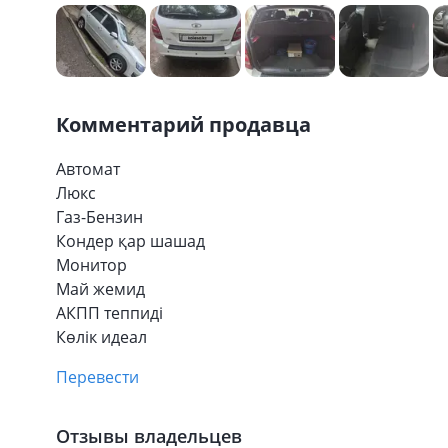
Комментарий продавца
Автомат
Люкс
Газ-Бензин
Кондер қар шашад
Монитор
Май жемид
АКПП теппиді
Көлік идеал
Перевести
Отзывы владельцев