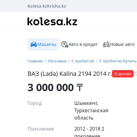
Kolesa.kz
Krisha.kz
Машины
Авто в кредит
Новые авто
Главная
Легковые
С пробегом
С пробегом Купить
ВАЗ (Lada)
Kalina 2194
2014
г.
В архиве
3 000 000
₸
Город
Шымкент,
Туркестанская
область
Поколение
2012 - 2018 2
поколение