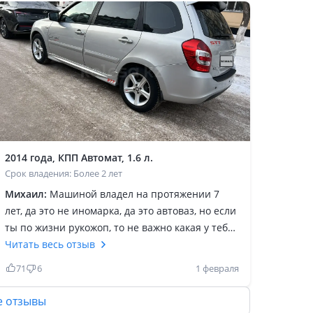
2014 года, КПП Автомат, 1.6 л.
Срок владения: Более 2 лет
Михаил:
Машиной владел на протяжении 7
лет, да это не иномарка, да это автоваз, но если
ты по жизни рукожоп, то не важно какая у тебя
машина, ты все равно будешь недоволен! Я
Читать весь отзыв
машиной в полне доволен, машина на много
71
6
1 февраля
интереснее Гранты, Приоры и тд. В
обслуживание проста, все доступно, едет
е отзывы
отлично для ваза, не устаешь! Коробка автомат