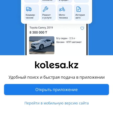
неактуальным.
Город
Астана, Акмолинская
область
Состояние
Б/y
Комментарий продавца
В норм состоянии
Пара 50.000
Перевести
Удобный поиск и быстрая подача в приложении
© 2006 — 2026 АО Колеса
Открыть приложение
Главная
Полная версия
Защищено reCAPTCHA. Действуют
Политика конфиденциальности
Перейти в мобильную версию сайта
и
Условия использования Google