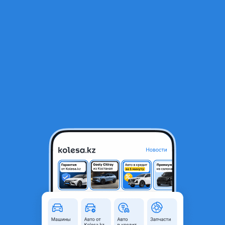
RU
Открыть приложение
1
/
5
Фара
50 000 ₸
Объявление находится в архиве и может быть