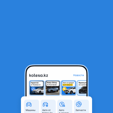
RU
Открыть приложение
В начало
1
/
2
Амортизатор задний
10 100 ₸
Город
Алматы, Алматинская