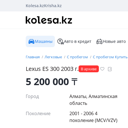
Kolesa.kz
Krisha.kz
Машины
Авто в кредит
Новые авто
Главная
Легковые
С пробегом
С пробегом Купить
Lexus
ES 300
2003
г.
В архиве
5 200 000
₸
Город
Алматы, Алматинская
область
Поколение
2001 - 2006 4
поколение (MCV/VZV)