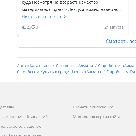
куда несмотря на возраст! Качество
материалов, с одного Лексуса можно наверное
собрать 2-3 китайца! Мне лично понравился,
Читать весь отзыв
главное чтоб был живой! Расход в среднем 12-
26
0
24 августа
14 литров по городу, по запчастям дешевый в
обслуживании! Думаю в пределах 5-6 млн в
Смотреть вс
сегменте равных по комфорту, качеству и по
дизайну соперников нет на рынке! Кожа и
красное дерево, руль с косточкой! По трассе
Авто в Казахстане
Легковые в Алматы
С пробегом в Алма
тоже плывет хорошо 140-160 не напрягаясь! На
С пробегом Купить в кредит Lexus в Алматы
С пробегом Куп
дорогах уважают, пропускают, пару раз
моргнешь заводским ксеноном!
дателям
Скачать приложение
 размещения объявлений
Мобильная версия сайта
тельское соглашение