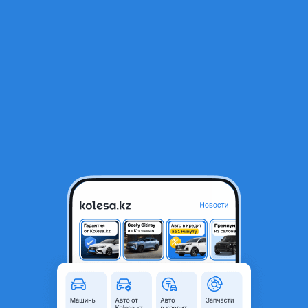
RU
Открыть приложение
1
/
3
Одну зимнюю шину с диском NordMaster 215/65/16
25 000 ₸
Объявление находится в архиве и может быть