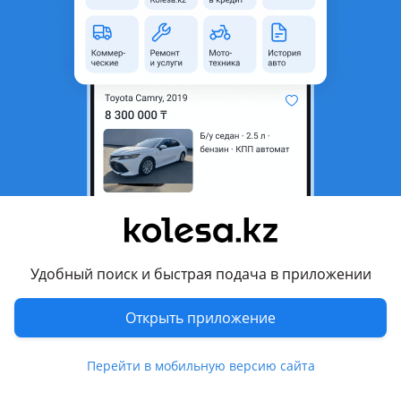
неактуальным.
Город
Караганда, Карагандинская
область
Состояние
Б/y
Сезонность
Зимние
Ширина
215 мм
Высота профиля
65
Диаметр
R16
Комментарий продавца
Удобный поиск и быстрая подача в приложении
Продам одну зимнюю шину с диском NordMaster 215/65/16.
Открыть приложение
Возможна доставка Город, Юго-Восток.
Перевести
Перейти в мобильную версию сайта