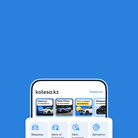
RU
Открыть приложение
1
/
14
Kia Carnival 2023 года
24 500 000 ₸
Объявление находится в архиве и может быть