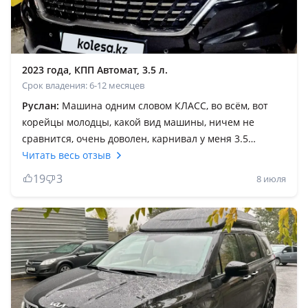
2023 года, КПП Автомат, 3.5 л.
Срок владения: 6-12 месяцев
Руслан:
Машина одним словом КЛАСС, во всём, вот
корейцы молодцы, какой вид машины, ничем не
сравнится, очень доволен, карнивал у меня 3.5
двигатель очень резвый, самый надёжный двигатель,
Читать весь отзыв
чем 2.2 дизель, зимой смело заводится, для большой
19
3
8 июля
семьи это Топ из топов, лучше конечно чем Китайский
машины, киа карнивал классно едет на трассе, если
куда-то далеко собрались, сиденья все мягко едет, 2023
года карнивале все есть, торможение отличный, фары
вообще классно горят ночью, только когда моешь эту
машину тяжелее) в остальном всё хорошо