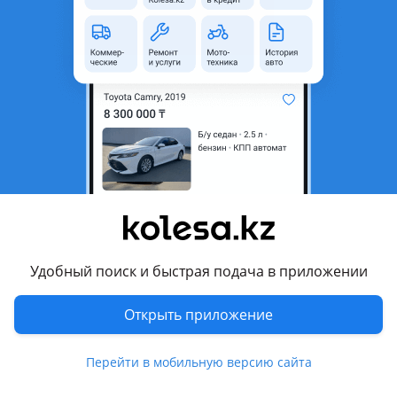
неактуальным.
Город
Караганда, Карагандинская
область
Поколение
2020 - н.в. 4 поколение (KA4)
Кузов
Минивэн
Объем двигателя, л
3.5 (бензин)
Пробег
5 000 км
Коробка передач
Автомат
Привод
Передний привод
Удобный поиск и быстрая подача в приложении
Руль
Слева
Растаможен в Казахстане
Да
Открыть приложение
Комментарий продавца
Перейти в мобильную версию сайта
KIA CARNIVAL SIGNATURE 7 МЕСТ — КОРЕЯ/ПОЛНАЯ