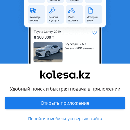
область
Состояние
Б/y
Оригинальность
Оригинал
Возможна рассрочка или
Да
кредит
Есть доставка
Да
Комментарий продавца
Продаем стекло багажника Toyota Land Cruiser Prado J120
2005
Удобный поиск и быстрая подача в приложении
Уточняйте у наших менеджеров:
* актуальность цен;
Открыть приложение
* комплектность;
* наличие товара на складе.
Перейти в мобильную версию сайта