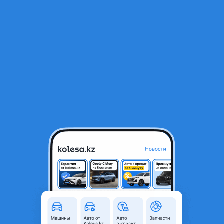
RU
Открыть приложение
В начало
1
/
2
Стекло багажника Toyota Land Cruiser Prado J120 2005
40 000 ₸
Город
Астана, Акмолинская