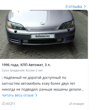
3 отзыва
1996 года, КПП Автомат, 3 л.
Срок владения: Более 2 лет
:
Надёжный не дорогой доступный по
запчастям автомобиль езжу более двух лет
никогда не подводил, раньше машины делали
на качество сейчас же делают на количество
Читать весь отзыв
30
3
25 января