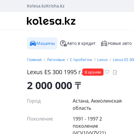
Kolesa.kz
Krisha.kz
Машины
Авто в кредит
Новые авто
Главная
Легковые
С пробегом
Lexus
Lexus ES 30
Lexus
ES 300
1995
г.
В архиве
2 000 000
₸
Город
Астана, Акмолинская
область
Поколение
1991 - 1997 2
поколение
(VCV10/VZV21)