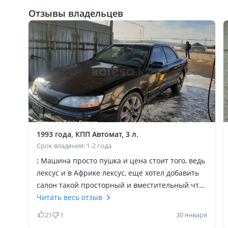
Отзывы владельцев
1993 года, КПП Автомат, 3 л.
Срок владения: 1-2 года
:
Машина просто пушка и цена стоит того, ведь
лексус и в Африке лексус, еще хотел добавить
салон такой просторный и вместительный что
сидишь реально в ком
Читать весь отзыв
21
1
30 января