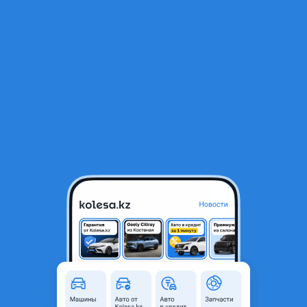
RU
Открыть приложение
1
/
4
Комплект дисков с резиной.
70 000 ₸
Объявление находится в архиве и может быть