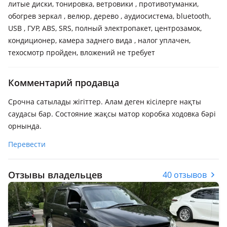
литые диски, тонировка, ветровики , противотуманки,
обогрев зеркал , велюр, дерево , аудиосистема, bluetooth,
USB , ГУР, ABS, SRS, полный электропакет, центрозамок,
кондиционер, камера заднего вида , налог уплачен,
техосмотр пройден, вложений не требует
Комментарий продавца
Срочна сатылады жігіттер. Алам деген кісілерге нақты
саудасы бар. Состояние жақсы матор коробка ходовка бәрі
орнында.
Перевести
Отзывы владельцев
40 отзывов