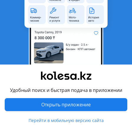
неактуальным.
Город
Алматы, Алматинская
область
Поколение
1999 - 2003 2 поколение
(RA6/RA7/RA8/RA9/RL1)
Кузов
Минивэн
Объем двигателя, л
2.3 (бензин)
Пробег
999 999 км
Коробка передач
Автомат
Привод
Передний привод
Удобный поиск и быстрая подача в приложении
Руль
Справа
Открыть приложение
Цвет
черный
Растаможен в Казахстане
Да
Перейти в мобильную версию сайта