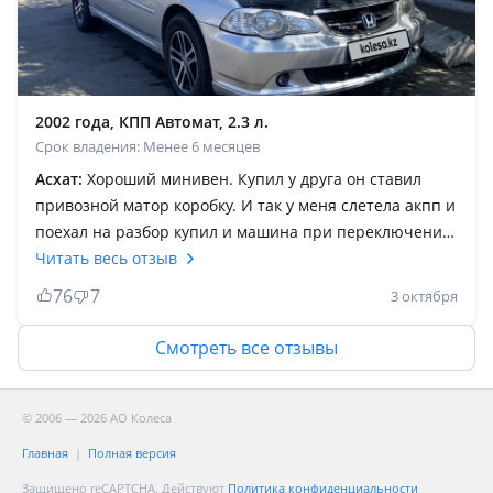
2002 года, КПП Автомат, 2.3 л.
Срок владения: Менее 6 месяцев
Асхат:
Хороший минивен. Купил у друга он ставил
привозной матор коробку. И так у меня слетела акпп и
поехал на разбор купил и машина при переключений
пинаестя и теперь хочу сказать прежде чем менять
Читать весь отзыв
акпп надо смотреть номера акпп верхном углу на
76
7
3 октября
белой линии написано. Акпп делится на 4 вида у меня
абсолют оказывается стоить коробка MGPA. Думаю
Смотреть все отзывы
кому то это будет интересно А так машина в целому
хорошоя кондиционер летом морозить а на счет
печки пока что не знаю. За свой опыт поменял 6
© 2006 — 2026 АО Колеса
коробки из них одна попалась MGPA по моей
Главная
Полная версия
моркировке
Защищено reCAPTCHA. Действуют
Политика конфиденциальности