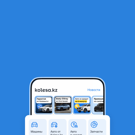
RU
Открыть приложение
1
/
10
Honda Odyssey 2001 года
3 200 000 ₸
Объявление находится в архиве и может быть