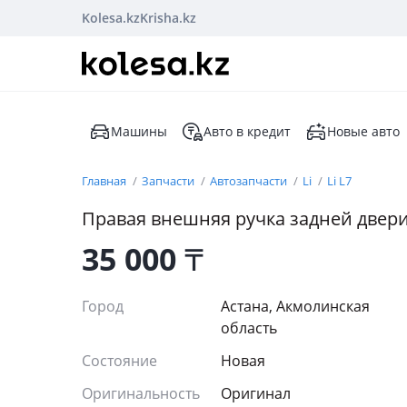
Kolesa.kz
Krisha.kz
Машины
Авто в кредит
Новые авто
Главная
Запчасти
Автозапчасти
Li
Li L7
Правая внешняя ручка задней двери 
35 000
₸
Город
Астана, Акмолинская
область
Состояние
Новая
Оригинальность
Оригинал