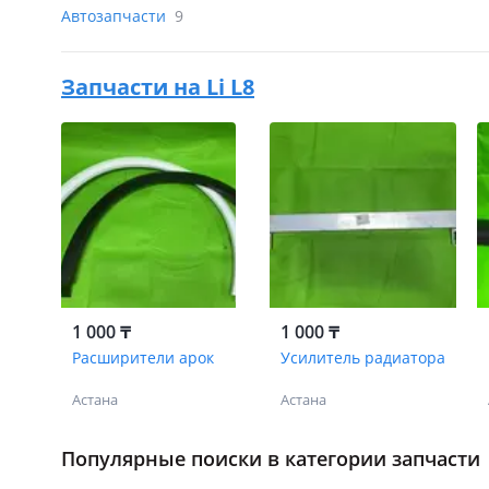
Автозапчасти
9
Запчасти на
Li L8
1 000 ₸
1 000 ₸
Расширители арок
Усилитель радиатора
Астана
Астана
Популярные поиски в категории запчасти