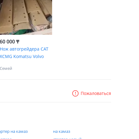
60 000 ₸
Нож автогрейдера CAT
XCMG Komatsu Volvo
Семей
Пожаловаться
артер на камаз
на камаз