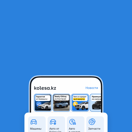
RU
Открыть приложение
В начало
1
/
2
МОЛДИНГ РЕШЕТКИ В БАМПЕР ПРАВЫЙ TOYOTA CAMRY 50 (12-14г)
USA SE
3 000 ₸