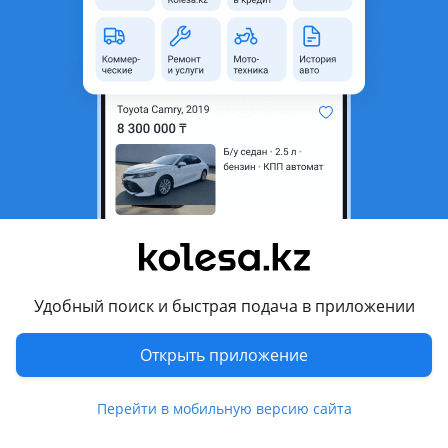
Объявление находится в архиве и может быть
неактуальным.
Город
Алматы, Алматинская
область
Состояние
Новая
Комментарий продавца
Широкий асcортимент запчастей по кузову на различные
модели. Отправка по Казахстану. Доставка по г. Алматы.
Отличное качество. Гарантия.
Удобный поиск и быстрая подача в приложении
Наличие и цену уточняйте по телефону. Если не доступен
пишите мы обязательно ответим.
Открыть приложение
Перевести
Перейти в мобильную версию сайта
Другие объявления продавца