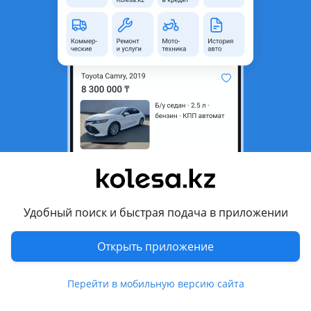
неактуальным.
Город
Астана, Акмолинская
область
Поколение
2013 - 2018 1 поколение
рестайлинг
Кузов
Хэтчбек
Объем двигателя, л
1.6 (бензин)
Пробег
110 000 км
Коробка передач
Робот
Привод
Передний привод
Удобный поиск и быстрая подача в приложении
Руль
Слева
Открыть приложение
Растаможен в Казахстане
Да
Перейти в мобильную версию сайта
Комментарий продавца