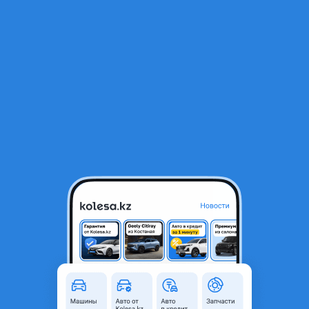
RU
Открыть приложение
1
/
16
ВАЗ (Lada) Priora 2172 2015 года
3 700 000 ₸
Объявление находится в архиве и может быть