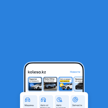
RU
Открыть приложение
1
/
5
Радиатор кондиционер на hyundai
10 000 ₸
Город
Алматы, Алматинская