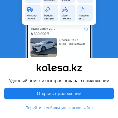
область
Состояние
Новая
Подходит на авто
Hyundai Accent
2020 - н.в. 5 поколение рестайлинг (YC), 2017 - н.в. 5
поколение (HC), 2010 - 2017 4 поколение (RB/RC)
Hyundai Elantra
2020 - н.в. 7 поколение (CN7), 2023 - н.в. 7 поколение
рестайлинг , 2015 - 2020 6 поколение (AD/ADA), 2018 - 2020
Показать больше
6 поколение рестайлинг (AD/ADA), 2013 - 2016 5 поколение
Удобный поиск и быстрая подача в приложении
рестайлинг (MD/UD), 2010 - 2016 5 поколение (MD/UD)
Комментарий продавца
Hyundai Grandeur
Открыть приложение
2019 - 2022 IG рестайлинг, 2022 - н.в. 7 поколение, 2014 -
Радиатор кондиционер на хюндай
2016 HG [2 рестайлинг], 2016 - 2019 IG, 2011 - 2016 HG, 2009
Перейти в мобильную версию сайта
- 2011 TG рестайлинг