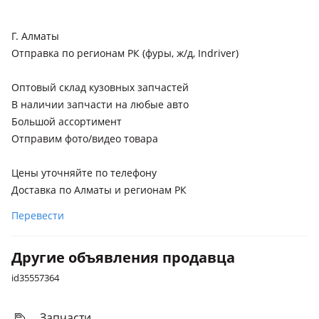
Hyundai Santa Fe
2023 - н.в. 5 поколение, 2018 - 2021 4 поколение (TM/TMA),
Г. Алматы
2020 - н.в. 4 поколение рестайлинг, 2015 - 2018 3
Отправка по регионам РК (фуры, ж/д, Indriver)
поколение рестайлинг (DM/DMA), 2012 - 2016 3 поколение
(DM/DMA), 2009 - 2012 2 поколение рестайлинг (CM)
Оптовый склад кузовных запчастей
Hyundai Solaris
В наличии запчасти на любые авто
2020 - н.в. 5 поколение рестайлинг (HC/YC), 2014 - 2017 4
Большой ассортимент
поколение рестайлинг (RB/RC), 2017 - 2020 5 поколение
Отправим фото/видео товара
(HC/YC), 2010 - 2014 4 поколение (RB/RC)
Hyundai Sonata
Цены уточняйте по телефону
2023 - н.в. 8 поколение рестайлинг, 2017 - 2022 7
Доставка по Алматы и регионам РК
поколение рестайлинг (LF), 2019 - н.в. 8 поколение (DN8),
Перевести
2014 - 2017 7 поколение (LF), 2009 - 2014 6 поколение (YF)
Hyundai Tucson
Другие объявления продавца
2023 - н.в. 4 поколение рестайлинг (NX4), 2020 - н.в. 4
id35557364
поколение (NX4), 2018 - 2021 3 поколение рестайлинг
(TL/TLE), 2015 - 2019 3 поколение (TL/TLE), 2009 - 2015 2
поколение (LM)
Запчасти