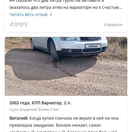
ин сказали что два литра турбо на автомате а
оказалось два литра атмо на вариаторе но к счастью
не было проблем с вариатором, из минусов места
Читать весь отзыв
маловато особенно сзади а так хороший авто, можно
37
3
8 февраля
брать. Но думаю при нынешней ситуации лучше
новый авто, что и сделали, продали старого немца и
взяли корейца. Всем удачи на дорогах, соблюдайте
скоростной режим, не фарьте дальним по трассе,
соблюдайте дистанцию, на том свете принимают
круглосуточно. Барлықтарына сәттілік
2002 года, КПП Вариатор, 2 л.
Срок владения: Более 2 лет
Виталий:
Когда купил сначала не верил в неё но она
превзошла ожидание. Бензин нюхает, салон