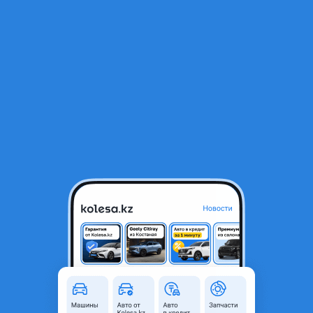
RU
Открыть приложение
Audi A4 2000 г.
Audi A4 2000 года
2 200 000 ₸
Объявление находится в архиве и может быть
неактуальным.
Город
Алматы, Алматинская
область
Поколение
2000 - 2006 B6
Кузов
Седан
Объем двигателя, л
2 (бензин)
Коробка передач
Автомат