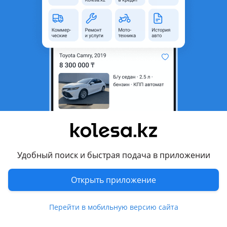
Привод
Полный привод
Руль
Слева
Растаможен в Казахстане
Да
Отзывы владельцев
48 отзывов
Удобный поиск и быстрая подача в приложении
Открыть приложение
2004 года, КПП Вариатор, 2 л.
Срок владения: Более 2 лет
Перейти в мобильную версию сайта
Мурат:
Хороший автомобиль, когда покупали в трейд