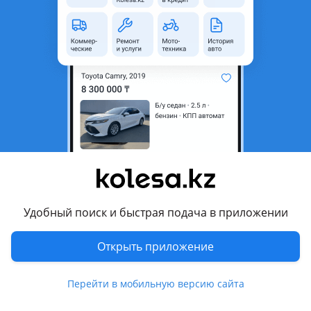
неактуальным.
Город
Алматы, Алматинская
область
Состояние
Б/y
Оригинальность
Оригинал
Подходит на авто
Toyota Avalon
Toyota Camry
Удобный поиск и быстрая подача в приложении
Toyota Estima
Открыть приложение
Toyota Highlander
Показать больше
Toyota Sienna
Перейти в мобильную версию сайта
Lexus ES 350