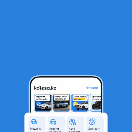
RU
Открыть приложение
1
/
3
Стартер 2GR (привозной из Японии)
20 000 ₸
Объявление находится в архиве и может быть