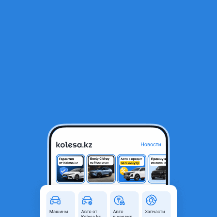
RU
Открыть приложение
1
/
4
Задние фонари supercharge на lexus 570
90 000 ₸
Город
Алматы, Алматинская