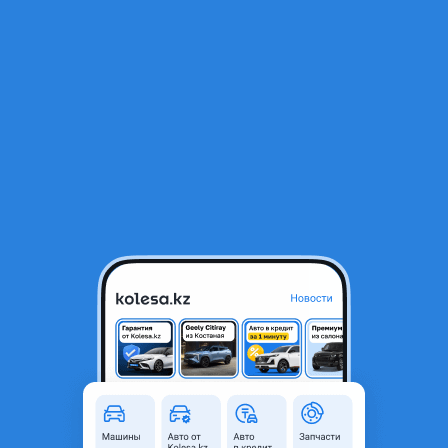
RU
Открыть приложение
1
/
9
Фары задние светодиодные
50 000 ₸
Объявление находится в архиве и может быть