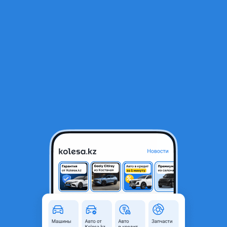
RU
Открыть приложение
1
/
17
Yamaha YZF-R6 2013 года
3 000 000 ₸
Объявление находится в архиве и может быть