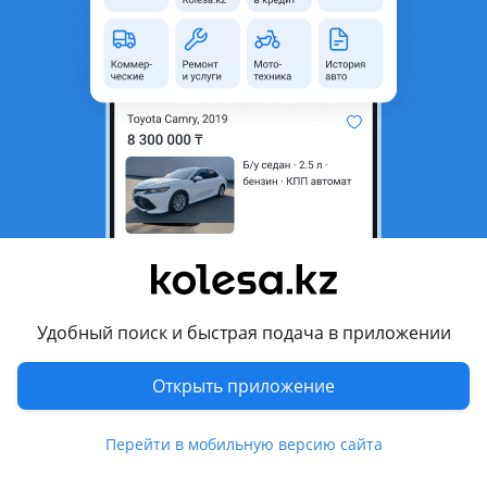
неактуальным.
с пробегом
Город
Алматы, Алматинская
область
Тип техники
Мотоцикл
Комментарий продавца
Срочно цена на неделю!
ОКОНЧАТЕЛЬНО!
Кто купит не пожалеет!
Удобный поиск и быстрая подача в приложении
А кто не успел тот опоздал.
Открыть приложение
Продается Yamaha R6 2013 года
Перейти в мобильную версию сайта
Срочно!